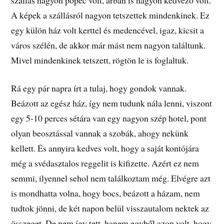
A képek a szállásról nagyon tetszettek mindenkinek. Ez
egy külön ház volt kerttel és medencével, igaz, kicsit a
város szélén, de akkor már mást nem nagyon találtunk.
Mivel mindenkinek tetszett, rögtön le is foglaltuk.
Rá egy pár napra írt a tulaj, hogy gondok vannak.
Beázott az egész ház, így nem tudunk nála lenni, viszont
egy 5-10 perces sétára van egy nagyon szép hotel, pont
olyan beosztással vannak a szobák, ahogy nekünk
kellett. És annyira kedves volt, hogy a saját kontójára
még a svédasztalos reggelit is kifizette. Azért ez nem
semmi, ilyennel sehol nem találkoztam még. Elvégre azt
is mondhatta volna, hogy bocs, beázott a házam, nem
tudtok jönni, de két napon belül visszautalom nektek az
összeget. De nem így tett, hanem egyből azon volt, hogy