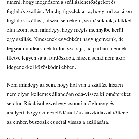
utazni, hogy megnézem a szálláslehetőségeket és
foglalok szállást. Mindig figyelek arra, hogy milyen áron
foglalok szállást, hiszen se nekem, se másoknak, akikkel
elutazom, sem mindegy, hogy mégis mennyibe kerül
egy szállás. Nincsenek egyébként nagy igényeink, de
legyen mindenkinek külön szobája, ha párban mennek,
illetve legyen saját fürdőszoba, hiszen senki nem akar
idegenekkel közösködni ebben.
Nem mindegy az sem, hogy hol van a szállás, hiszen
nem olyan kellemes állandóan oda-vissza kilométereket
sétálni. Ráadásul ezzel egy csomó idő elmegy és
ahelyett, hogy azt nézelődéssel és császkálással töltené
az ember, buszozik és sétál vissza a szállására.