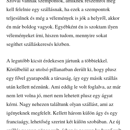
Szóval vannak szempontok, amiknek részemről meg
kell felelnie egy szállásnak, ha ezek a szempontok
teljesülnek és még a vélemények is jók a helyről, akkor
én már boldog vagyok. Egyébként én is szoktam ilyen
véleményeket írni, hiszen tudom, mennyire sokat
segíthet szálláskeresés közben.
A legutóbb kicsit érdekesen jártunk a többiekkel.
Körülbelül az utolsó pillanatban derült ki, hogy plusz
egy fővel gyarapodik a társaság, így egy másik szállás
után kellett néznünk. Ami eddig le volt foglalva, az már
nem lett volna jó, mert nem lehetett plusz egy ágyat
kérni. Nagy nehezen találtunk olyan szállást, ami az
igényeknek megfelelt. Kellett három külön ágy és egy
franciaágy, lehetőség szerint két külön szobában. Az új
szállás nagyon pöpec volt, árban is nagyon kedvező volt.