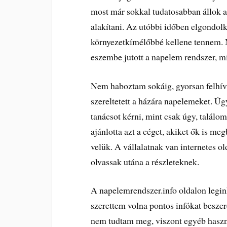
most már sokkal tudatosabban állok 
alakítani. Az utóbbi időben elgondol
környezetkímélőbbé kellene tennem. 
eszembe jutott a napelem rendszer, m
Nem haboztam sokáig, gyorsan felhívt
szereltetett a házára napelemeket. Ú
tanácsot kérni, mint csak úgy, találomr
ajánlotta azt a céget, akiket ők is me
velük. A vállalatnak van internetes o
olvassak utána a részleteknek.
A napelemrendszer.info oldalon legi
szerettem volna pontos infókat besze
nem tudtam meg, viszont egyéb haszn