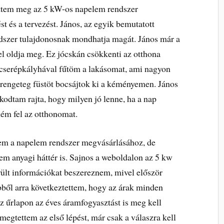
ettem meg az 5 kW-os napelem rendszer
st és a tervezést. János, az egyik bemutatott
dszer tulajdonosnak mondhatja magát. János már a
el oldja meg. Ez jócskán csökkenti az otthona
 cserépkályhával fűtöm a lakásomat, ami nagyon
 rengeteg füstöt bocsájtok ki a kéményemen. János
lkodtam rajta, hogy milyen jó lenne, ha a nap
ném fel az otthonomat.
em a napelem rendszer megvásárlásához, de
em anyagi háttér is. Sajnos a weboldalon az 5 kw
ült információkat beszereznem, mivel először
 Ebből arra következtettem, hogy az árak minden
z űrlapon az éves áramfogyasztást is meg kell
t megtettem az első lépést, már csak a válaszra kell