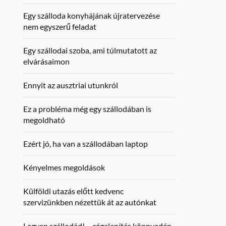
Egy szálloda konyhájának újratervezése
nem egyszerű feladat
Egy szállodai szoba, ami túlmutatott az
elvárásaimon
Ennyit az ausztriai utunkról
Ez a probléma még egy szállodában is
megoldható
Ezért jó, ha van a szállodában laptop
Kényelmes megoldások
Külföldi utazás előtt kedvenc
szervizünkben nézettük át az autónkat
Legyen szállodád! – cégalapítás könnyedén,