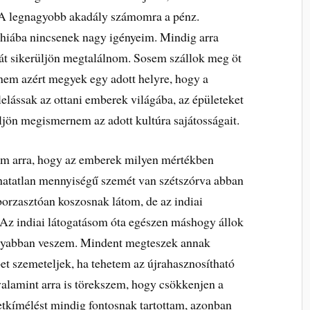
 A legnagyobb akadály számomra a pénz.
 hiába nincsenek nagy igényeim. Mindig arra
át sikerüljön megtalálnom. Sosem szállok meg öt
 nem azért megyek egy adott helyre, hogy a
elássak az ottani emberek világába, az épületeket
jön megismernem az adott kultúra sajátosságait.
dnem arra, hogy az emberek milyen mértékben
hatatlan mennyiségű szemét van szétszórva abban
borzasztóan koszosnak látom, de az indiai
. Az indiai látogatásom óta egészen máshogy állok
lyabban veszem. Mindent megteszek annak
et szemeteljek, ha tehetem az újrahasznosítható
alamint arra is törekszem, hogy csökkenjen a
tkímélést mindig fontosnak tartottam, azonban