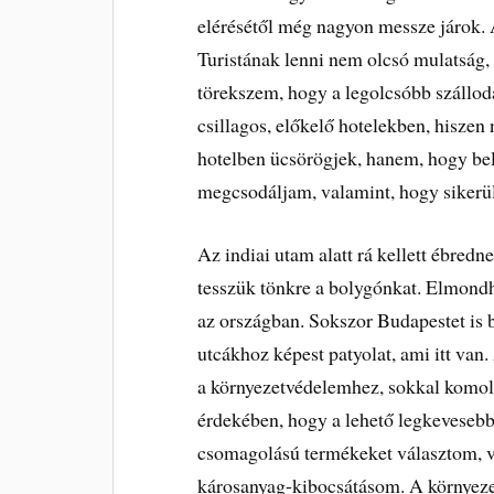
elérésétől még nagyon messze járok.
Turistának lenni nem olcsó mulatság,
törekszem, hogy a legolcsóbb szállod
csillagos, előkelő hotelekben, hiszen
hotelben ücsörögjek, hanem, hogy bel
megcsodáljam, valamint, hogy sikerül
Az indiai utam alatt rá kellett ébre
tesszük tönkre a bolygónkat. Elmond
az országban. Sokszor Budapestet is 
utcákhoz képest patyolat, ami itt van
a környezetvédelemhez, sokkal komo
érdekében, hogy a lehető legkevesebb
csomagolású termékeket választom, v
károsanyag-kibocsátásom. A környeze