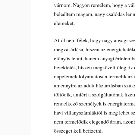
várnom. Nagyon remélem, hogy a vála
beleéltem magam, nagy csalódás len
elemeket.
Attól nem félek, hogy nagy anyagi v
megvásárlása, hiszen az energiahaté
előnyös lenni, hanem anyagi értelembe
befektetés, hiszen megközelítőleg tíz 
napelemek folyamatosan termelik az á
amennyire az adott háztartásban szük
töltődik, amiért a szolgáltatónak fiz
rendelkező személyek is energiatermel
havi villanyszámláktól is meg lehet s
nem termelődik elegendő áram, azonb
összeget kell befizetni.