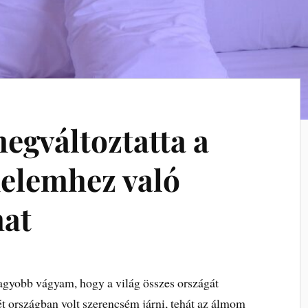
megváltoztatta a
elemhez való
mat
agyobb vágyam, hogy a világ összes országát
ét országban volt szerencsém járni, tehát az álmom