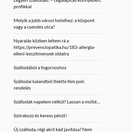
profikkal
Melyik a jobb városi hotelhez: a központ
vagy a csendes utca?
Nyaralás közben leltem rá a
https://prevenciopatika.hu/183-allergia-
elleni-keszitmenyek oldalra
Szállodából a fogorvoshoz
Szállodai kalandból ihlette fém polc
rendelés
Szállodák napelem nélkül? Lassan a múlté…
Szórakozz és keress pénzt!
Új szálloda, régi akril kád javítása? Nem