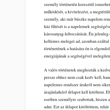
személy történetén keresztül ismerh
működését, a kivitelezést, a megtérülé
személy, aki már büszke napelem ren
ház fűtését is a napelemek segítségév
károsanyag-kibocsátását. Én jelenleg
kellemes meleget ad, azonban ezáltal
történetének a hatására én is elgondo
energiájának a segítségével melegíte
A valós történetek meghozták a kedv
persze ehhez nem csak kedv kell, han
napelemes rendszer árakról nem siker
árajánlatkérő űrlapot kell kitölteni.
esetben személyre szabottak, hiszen a
adni. Ezt az űrlapot kitöltöttem, tehá