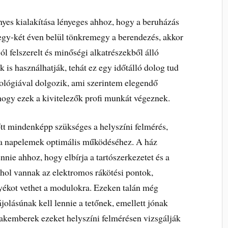
yes kialakítása lényeges ahhoz, hogy a beruházás
egy-két éven belül tönkremegy a berendezés, akkor
ól felszerelt és minőségi alkatrészekből álló
is használhatják, tehát ez egy időtálló dolog tud
hnológiával dolgozik, ami szerintem elegendő
ogy ezek a kivitelezők profi munkát végeznek.
tt mindenképp szükséges a helyszíni felmérés,
 a napelemek optimális működéséhez. A ház
nnie ahhoz, hogy elbírja a tartószerkezetet és a
hol vannak az elektromos rákötési pontok,
yékot vethet a modulokra. Ezeken talán még
jolásúnak kell lennie a tetőnek, emellett jónak
zakemberek ezeket helyszíni felmérésen vizsgálják