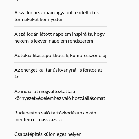
A szállodai szobám ágyából rendelhetek
termékeket könnyedén
A szállodán látott napelem inspirálta, hogy
nekem is legyen napelem rendszerem
Autókiállítás, sportkocsik, kompresszor olaj
Az energetikai tanúsítványnál is fontos az
ár
Az indiai út megváltoztatta a
környezetvédelemhez való hozzáállásomat
Budapesten való tartózkodásunk okán
mentem el masszázsra
Csapatépítés különleges helyen