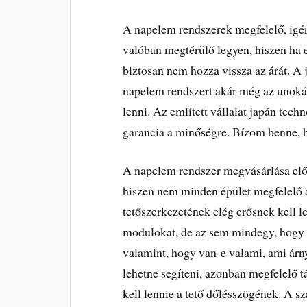
A napelem rendszerek megfelelő, igén
valóban megtérülő legyen, hiszen ha 
biztosan nem hozza vissza az árát. A j
napelem rendszert akár még az unokák 
lenni. Az említett vállalat japán tec
garancia a minőségre. Bízom benne, h
A napelem rendszer megvásárlása elő
hiszen nem minden épület megfelelő
tetőszerkezetének elég erősnek kell le
modulokat, de az sem mindegy, hogy 
valamint, hogy van-e valami, ami árn
lehetne segíteni, azonban megfelelő tá
kell lennie a tető dőlésszögének. A s