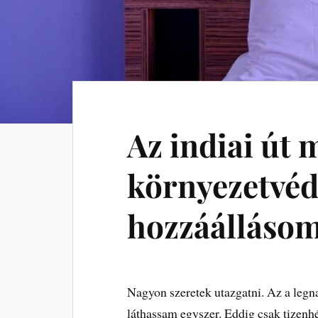
Az indiai út 
környezetvéd
hozzáálláso
Nagyon szeretek utazgatni. Az a legn
láthassam egyszer. Eddig csak tizenh