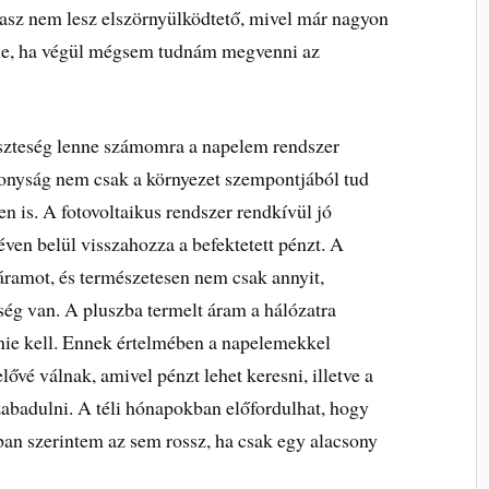
sz nem lesz elszörnyülködtető, mivel már nagyon
ne, ha végül mégsem tudnám megvenni az
eszteség lenne számomra a napelem rendszer
konyság nem csak a környezet szempontjából tud
n is. A fotovoltaikus rendszer rendkívül jó
éven belül visszahozza a befektetett pénzt. A
ramot, és természetesen nem csak annyit,
ség van. A pluszba termelt áram a hálózatra
etnie kell. Ennek értelmében a napelemekkel
ővé válnak, amivel pénzt lehet keresni, illetve a
zabadulni. A téli hónapokban előfordulhat, hogy
an szerintem az sem rossz, ha csak egy alacsony