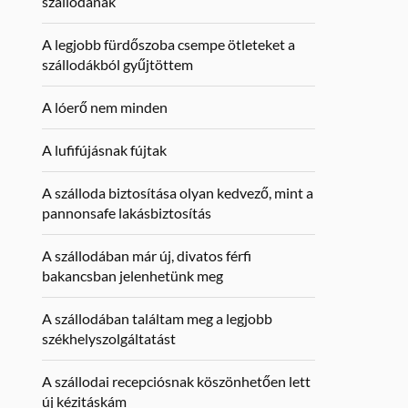
szállodának
A legjobb fürdőszoba csempe ötleteket a
szállodákból gyűjtöttem
A lóerő nem minden
A lufifújásnak fújtak
A szálloda biztosítása olyan kedvező, mint a
pannonsafe lakásbiztosítás
A szállodában már új, divatos férfi
bakancsban jelenhetünk meg
A szállodában találtam meg a legjobb
székhelyszolgáltatást
A szállodai recepciósnak köszönhetően lett
új kézitáskám