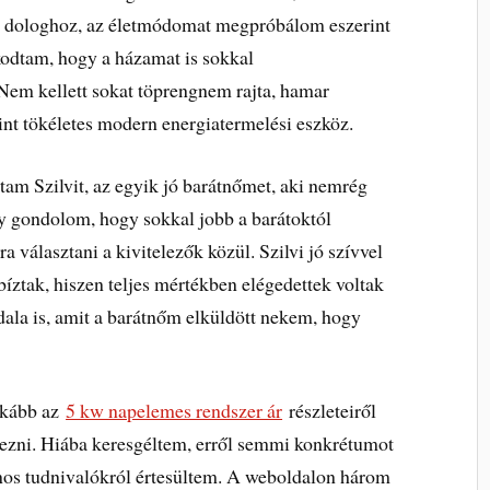
a dologhoz, az életmódomat megpróbálom eszerint
kodtam, hogy a házamat is sokkal
Nem kellett sokat töprengnem rajta, hamar
int tökéletes modern energiatermelési eszköz.
am Szilvit, az egyik jó barátnőmet, aki nemrég
gy gondolom, hogy sokkal jobb a barátoktól
a választani a kivitelezők közül. Szilvi jó szívvel
gbíztak, hiszen teljes mértékben elégedettek voltak
ldala is, amit a barátnőm elküldött nekem, hogy
nkább az
5 kw napelemes rendszer ár
részleteiről
rezni. Hiába keresgéltem, erről semmi konkrétumot
os tudnivalókról értesültem. A weboldalon három