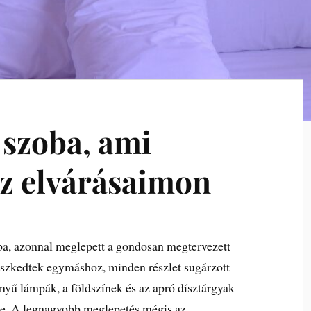
 szoba, ami
az elvárásaimon
a, azonnal meglepett a gondosan megtervezett
eszkedtek egymáshoz, minden részlet sugárzott
ényű lámpák, a földszínek és az apró dísztárgyak
rbe. A legnagyobb meglepetés mégis az