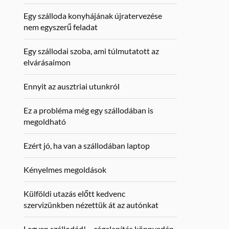
Egy szálloda konyhájának újratervezése
nem egyszerű feladat
Egy szállodai szoba, ami túlmutatott az
elvárásaimon
Ennyit az ausztriai utunkról
Ez a probléma még egy szállodában is
megoldható
Ezért jó, ha van a szállodában laptop
Kényelmes megoldások
Külföldi utazás előtt kedvenc
szervizünkben nézettük át az autónkat
Legyen szállodád! – cégalapítás könnyedén,