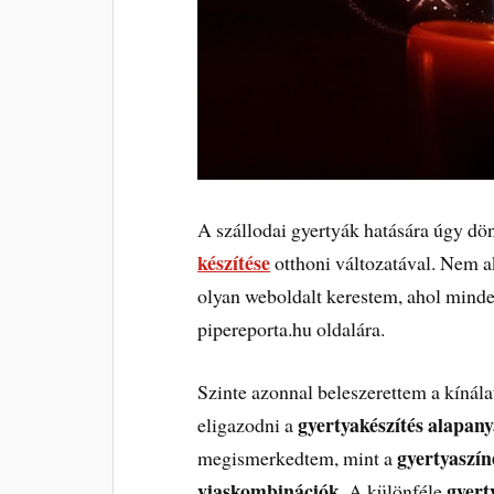
A szállodai gyertyák hatására úgy d
készítése
otthoni változatával. Nem a
olyan weboldalt kerestem, ahol minde
pipereporta.hu oldalára.
Szinte azonnal beleszerettem a kínálat
gyertyakészítés alapan
eligazodni a
gyertyaszí
megismerkedtem, mint a
viaskombinációk
gyert
. A különféle