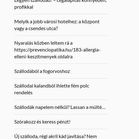
profikkal
Melyik a jobb városi hotelhez: a központ
vagy a csendes utca?
Nyaralás közben leltem rá a
https://prevenciopatika.hu/183-allergia-
elleni-keszitmenyek oldalra
Szállodából a fogorvoshoz
Szállodai kalandból ihlette fém polc
rendelés
Szállodák napelem nélkül? Lassan a múlté…
Szórakozz és keress pénzt!
Új szálloda, régi akril kád javítása? Nem