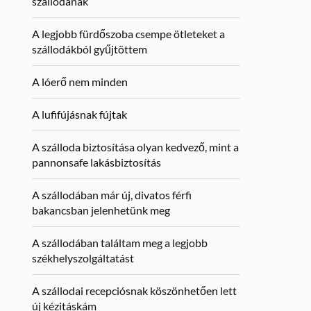
szállodának
A legjobb fürdőszoba csempe ötleteket a
szállodákból gyűjtöttem
A lóerő nem minden
A lufifújásnak fújtak
A szálloda biztosítása olyan kedvező, mint a
pannonsafe lakásbiztosítás
A szállodában már új, divatos férfi
bakancsban jelenhetünk meg
A szállodában találtam meg a legjobb
székhelyszolgáltatást
A szállodai recepciósnak köszönhetően lett
új kézitáskám