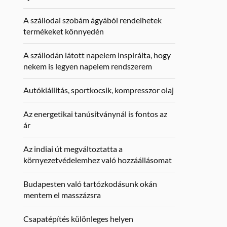
A szállodai szobám ágyából rendelhetek
termékeket könnyedén
A szállodán látott napelem inspirálta, hogy
nekem is legyen napelem rendszerem
Autókiállítás, sportkocsik, kompresszor olaj
Az energetikai tanúsítványnál is fontos az
ár
Az indiai út megváltoztatta a
környezetvédelemhez való hozzáállásomat
Budapesten való tartózkodásunk okán
mentem el masszázsra
Csapatépítés különleges helyen