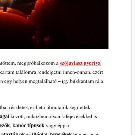
szójaviasz gyertya
öntöttem, megpróbálkozom a
kartam találomra rendelgetni innen-onnan, ezért
n egy helyen megtalálható – így bukkantam rá a
ba: részletes, érthető útmutatók segítettek
yagai
között, miközben olyan kifejezésekkel is
nezők
kanóc típusok
,
vagy épp a
yatartályok
illóolaj-keverékek
és
böngészése