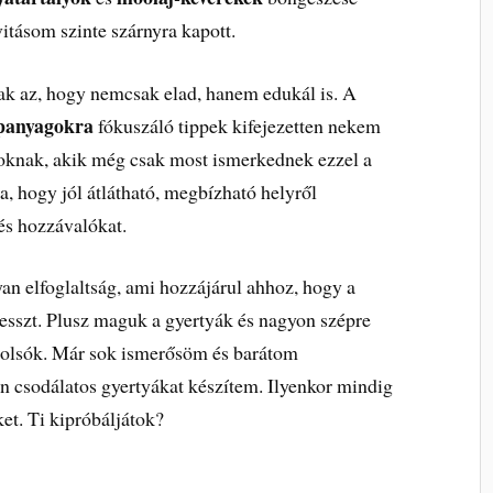
vitásom szinte szárnyra kapott.
ak az, hogy nemcsak elad, hanem edukál is. A
apanyagokra
fókuszáló tippek kifejezetten nekem
azoknak, akik még csak most ismerkednek ezzel a
, hogy jól átlátható, megbízható helyről
és hozzávalókat.
yan elfoglaltság, ami hozzájárul ahhoz, hogy a
esszt. Plusz maguk a gyertyák és nagyon szépre
tolsók. Már sok ismerősöm és barátom
en csodálatos gyertyákat készítem. Ilyenkor mindig
ket. Ti kipróbáljátok?