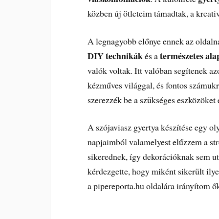
közben új ötleteim támadtak, a kreati
A legnagyobb előnye ennek az oldaln
DIY technikák
természetes al
és a
valók voltak. Itt valóban segítenek 
kézműves világgal, és fontos számukra
szerezzék be a szükséges eszközöket 
A szójaviasz gyertya készítése egy ol
napjaimból valamelyest elűzzem a str
sikerednek, így dekorációknak sem u
kérdezgette, hogy miként sikerült ily
a pipereporta.hu oldalára irányítom ő