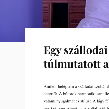
Egy szállodai
túlmutatott 
Amikor beléptem a szállodai szobámb
enteriőr. A bútorok harmonikusan ill
valami nyugalmat és stílust. A lágy f
igazi otthonosságot varázsoltak a té