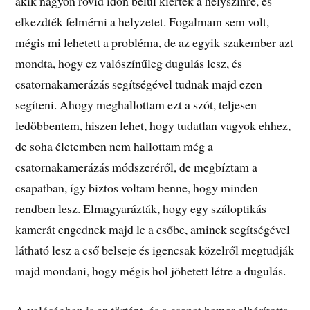
akik nagyon rövid időn belül kiértek a helyszínre, és
elkezdték felmérni a helyzetet. Fogalmam sem volt,
mégis mi lehetett a probléma, de az egyik szakember azt
mondta, hogy ez valószínűleg dugulás lesz, és
csatornakamerázás segítségével tudnak majd ezen
segíteni. Ahogy meghallottam ezt a szót, teljesen
ledöbbentem, hiszen lehet, hogy tudatlan vagyok ehhez,
de soha életemben nem hallottam még a
csatornakamerázás módszeréről, de megbíztam a
csapatban, így biztos voltam benne, hogy minden
rendben lesz. Elmagyarázták, hogy egy száloptikás
kamerát engednek majd le a csőbe, aminek segítségével
látható lesz a cső belseje és igencsak közelről megtudják
majd mondani, hogy mégis hol jöhetett létre a dugulás.
A valóságban is ez történt, és a csapat hamar elhárította