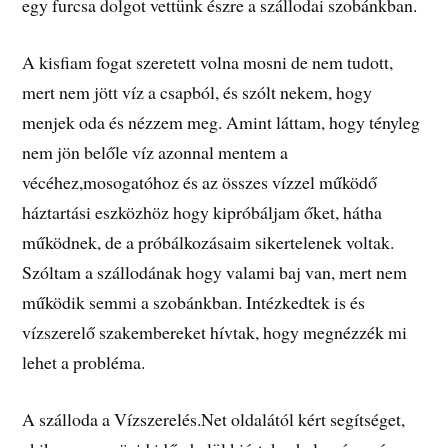
egy furcsa dolgot vettünk észre a szállodai szobánkban.
A kisfiam fogat szeretett volna mosni de nem tudott,
mert nem jött víz a csapból, és szólt nekem, hogy
menjek oda és nézzem meg. Amint láttam, hogy tényleg
nem jön belőle víz azonnal mentem a
vécéhez,mosogatóhoz és az összes vízzel működő
háztartási eszközhöz hogy kipróbáljam őket, hátha
működnek, de a próbálkozásaim sikertelenek voltak.
Szóltam a szállodának hogy valami baj van, mert nem
működik semmi a szobánkban. Intézkedtek is és
vízszerelő szakembereket hívtak, hogy megnézzék mi
lehet a probléma.
A szálloda a Vízszerelés.Net oldalától kért segítséget,