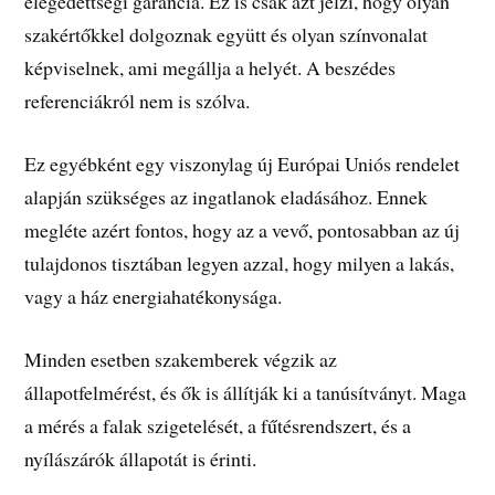
elégedettségi garancia. Ez is csak azt jelzi, hogy olyan
szakértőkkel dolgoznak együtt és olyan színvonalat
képviselnek, ami megállja a helyét. A beszédes
referenciákról nem is szólva.
Ez egyébként egy viszonylag új Európai Uniós rendelet
alapján szükséges az ingatlanok eladásához. Ennek
megléte azért fontos, hogy az a vevő, pontosabban az új
tulajdonos tisztában legyen azzal, hogy milyen a lakás,
vagy a ház energiahatékonysága.
Minden esetben szakemberek végzik az
állapotfelmérést, és ők is állítják ki a tanúsítványt. Maga
a mérés a falak szigetelését, a fűtésrendszert, és a
nyílászárók állapotát is érinti.