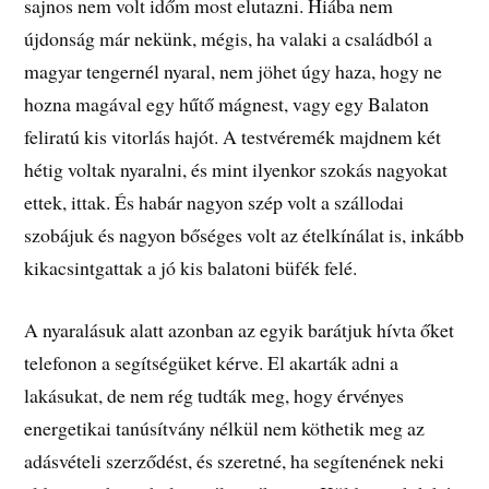
sajnos nem volt időm most elutazni. Hiába nem
újdonság már nekünk, mégis, ha valaki a családból a
magyar tengernél nyaral, nem jöhet úgy haza, hogy ne
hozna magával egy hűtő mágnest, vagy egy Balaton
feliratú kis vitorlás hajót. A testvéremék majdnem két
hétig voltak nyaralni, és mint ilyenkor szokás nagyokat
ettek, ittak. És habár nagyon szép volt a szállodai
szobájuk és nagyon bőséges volt az ételkínálat is, inkább
kikacsintgattak a jó kis balatoni büfék felé.
A nyaralásuk alatt azonban az egyik barátjuk hívta őket
telefonon a segítségüket kérve. El akarták adni a
lakásukat, de nem rég tudták meg, hogy érvényes
energetikai tanúsítvány nélkül nem köthetik meg az
adásvételi szerződést, és szeretné, ha segítenének neki