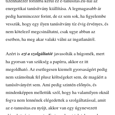
tizenhatezer forintba kerül ez e-tanusitas.eu-nál az
energetikai tanúsítvány kiállítása. A legmagasabb ár
pedig harmincezer forint, de ez sem sok, ha figyelembe
vesszük, hogy egy ilyen tanúsítvány tíz évig érvényes, és
nem kötelező megcsináltatni, csak ugye abban az
esetben, ha meg akar valaki válni az ingatlanától.
Azért is
ezt a szolgáltatót
javasolták a húgomék, mert
ha gyorsan van szükség a papírra, akkor ez itt
megoldható. Az esetlegesen kiemelt gyorsaságért pedig
nem számolnak fel plusz költségeket sem, de magáért a
tanúsítványért sem. Ami pedig szintén előnyös, és
mindenképpen mellettük szól, hogy ha valamilyen oknál
fogva nem lennének elégedettek a szolgáltatással, amit
az e-tanusitas.eu nyújt, akkor van egy úgynevezett