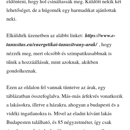
eldönteni, hogy hol csináltassák meg. Küldött nekik két
lehetőséget, de a húgomék egy harmadikat ajánlottak
neki.
Elküldték üzenetben az alábbi linket:
https://www.e-
tanusitas.eu/energetikai-tanusitvany-arak/
, hogy
nézzék meg, mert olcsóbb és szimpatikusabbnak is
tűnik a hozzáállásuk, mint azoknak, akikben
gondolkoznak.
Ezen az oldalon fel vannak tüntetve az árak, egy
táblázatban összefoglalva. Más-más árfekvés vonatkozik
a lakásokra, illetve a házakra, ahogyan a budapesti és a
vidéki ingatlanokra is. Mivel az eladni kívánt lakás
Budapesten található, és 85 négyzetméter, így csak