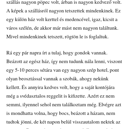
szállás nagyon pöpec volt, árban is nagyon kedvező volt.
A képek a szállásról nagyon tetszettek mindenkinek. Ez
egy külön ház volt kerttel és medencével, igaz, kicsit a
város szélén, de akkor már mást nem nagyon találtunk.
Mivel mindenkinek tetszett, rögtön le is foglaltuk.
Rá egy pár napra írt a tulaj, hogy gondok vannak.
Beázott az egész ház, így nem tudunk nála lenni, viszont
egy 5-10 perces sétára van egy nagyon szép hotel, pont
olyan beosztással vannak a szobák, ahogy nekünk
kellett. És annyira kedves volt, hogy a saját kontójára
még a svédasztalos reggelit is kifizette. Azért ez nem
semmi, ilyennel sehol nem találkoztam még. Elvégre azt
is mondhatta volna, hogy bocs, beázott a házam, nem
tudtok jönni, de két napon belül visszautalom nektek az