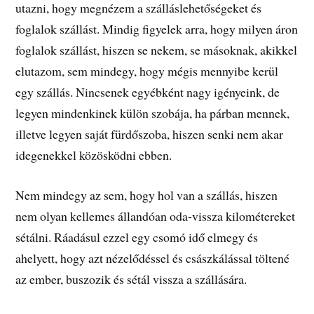
utazni, hogy megnézem a szálláslehetőségeket és
foglalok szállást. Mindig figyelek arra, hogy milyen áron
foglalok szállást, hiszen se nekem, se másoknak, akikkel
elutazom, sem mindegy, hogy mégis mennyibe kerül
egy szállás. Nincsenek egyébként nagy igényeink, de
legyen mindenkinek külön szobája, ha párban mennek,
illetve legyen saját fürdőszoba, hiszen senki nem akar
idegenekkel közösködni ebben.
Nem mindegy az sem, hogy hol van a szállás, hiszen
nem olyan kellemes állandóan oda-vissza kilométereket
sétálni. Ráadásul ezzel egy csomó idő elmegy és
ahelyett, hogy azt nézelődéssel és császkálással töltené
az ember, buszozik és sétál vissza a szállására.