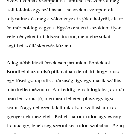
Szóval vannak szempontok, amiknek részemről meg
kell felelnie egy szállásnak, ha ezek a szempontok
teljesülnek és még a vélemények is jók a helyről, akkor
én már boldog vagyok. Egyébként én is szoktam ilyen
véleményeket írni, hiszen tudom, mennyire sokat
segíthet szálláskeresés közben.
A legutóbb kicsit érdekesen jártunk a többiekkel.
Körülbelül az utolsó pillanatban derült ki, hogy plusz
egy fővel gyarapodik a társaság, így egy másik szállás
után kellett néznünk. Ami eddig le volt foglalva, az már
nem lett volna jó, mert nem lehetett plusz egy ágyat
kérni. Nagy nehezen találtunk olyan szállást, ami az
igényeknek megfelelt. Kellett három külön ágy és egy
franciaágy, lehetőség szerint két külön szobában. Az új
szállás nagyon pöpec volt, árban is nagyon kedvező volt.