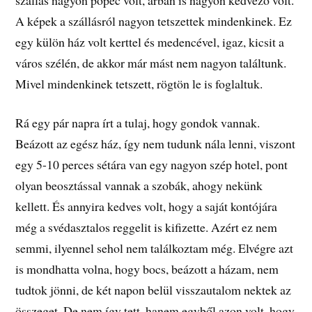
A képek a szállásról nagyon tetszettek mindenkinek. Ez
egy külön ház volt kerttel és medencével, igaz, kicsit a
város szélén, de akkor már mást nem nagyon találtunk.
Mivel mindenkinek tetszett, rögtön le is foglaltuk.
Rá egy pár napra írt a tulaj, hogy gondok vannak.
Beázott az egész ház, így nem tudunk nála lenni, viszont
egy 5-10 perces sétára van egy nagyon szép hotel, pont
olyan beosztással vannak a szobák, ahogy nekünk
kellett. És annyira kedves volt, hogy a saját kontójára
még a svédasztalos reggelit is kifizette. Azért ez nem
semmi, ilyennel sehol nem találkoztam még. Elvégre azt
is mondhatta volna, hogy bocs, beázott a házam, nem
tudtok jönni, de két napon belül visszautalom nektek az
összeget. De nem így tett, hanem egyből azon volt, hogy