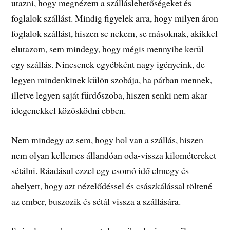
utazni, hogy megnézem a szálláslehetőségeket és
foglalok szállást. Mindig figyelek arra, hogy milyen áron
foglalok szállást, hiszen se nekem, se másoknak, akikkel
elutazom, sem mindegy, hogy mégis mennyibe kerül
egy szállás. Nincsenek egyébként nagy igényeink, de
legyen mindenkinek külön szobája, ha párban mennek,
illetve legyen saját fürdőszoba, hiszen senki nem akar
idegenekkel közösködni ebben.
Nem mindegy az sem, hogy hol van a szállás, hiszen
nem olyan kellemes állandóan oda-vissza kilométereket
sétálni. Ráadásul ezzel egy csomó idő elmegy és
ahelyett, hogy azt nézelődéssel és császkálással töltené
az ember, buszozik és sétál vissza a szállására.